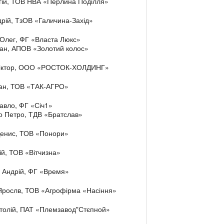
гій, ТОВ НВА «Перлина Поділля»
рій, ТзОВ «Галичина-Захід»
Олег, ФГ «Власта Люкс»
пан, АПОВ «Золотий колос»
Віктор, ООО «РОСТОК-ХОЛДИНГ»
лан, ТОВ «ТАК-АГРО»
вло, ФГ «Січ1»
 Петро, ТДВ «Братслав»
Денис, ТОВ «Понори»
ій, ТОВ «Вітчизна»
 Андрій, ФГ «Время»
рослв, ТОВ «Агрофірма «Насіння»
толій, ПАТ «Племзавод"Стєпной»