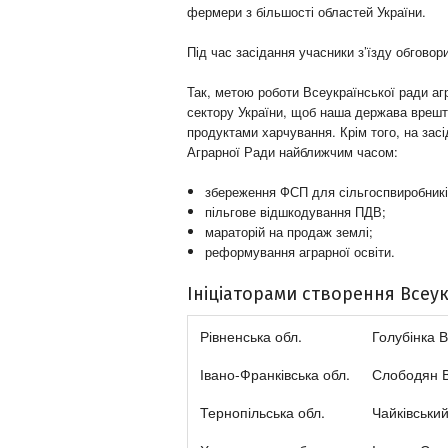
фермери з більшості областей України.
Під час засідання учасники з’їзду обговори
Так, метою роботи Всеукраїнської ради аг
сектору України, щоб наша держава врешті
продуктами харчування. Крім того, на зас
Аграрної Ради найближчим часом:
збереження ФСП для сільгоспвиробникі
пільгове відшкодування ПДВ;
мараторій на продаж землі;
реформування аграрної освіти.
Ініціаторами створення Всеу
Рівненська обл.
Голубінка 
Івано-Франківська обл.
Слободян 
Тернопільська обл.
Чайківськи