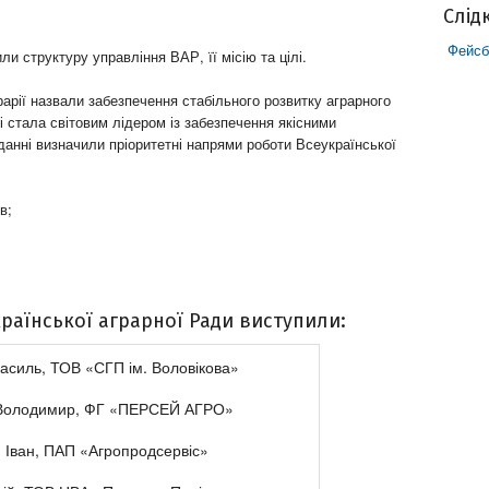
Слід
Фейсб
ли структуру управління ВАР, її місію та цілі.
рарії назвали забезпечення стабільного розвитку аграрного
 стала світовим лідером із забезпечення якісними
іданні визначили пріоритетні напрями роботи Всеукраїнської
в;
країнської аграрної Ради виступили:
Василь, ТОВ «СГП ім. Воловікова»
Володимир, ФГ «ПЕРСЕЙ АГРО»
й Іван, ПАП «Агропродсервіс»