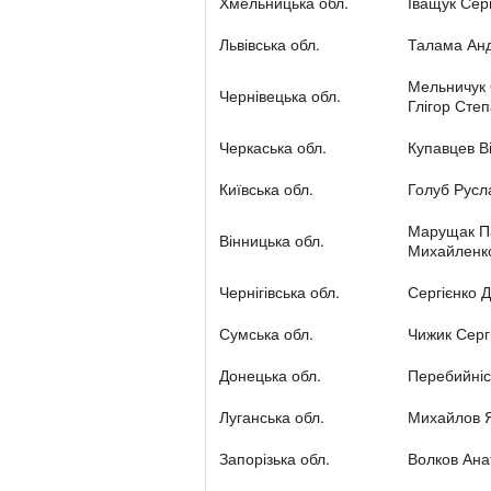
Хмельницька обл.
Іващук Сер
Львівська обл.
Талама Анд
Мельничук 
Чернівецька обл.
Глігор Сте
Черкаська обл.
Купавцев 
Київська обл.
Голуб Рус
Марущак Па
Вінницька обл.
Михайленко
Чернігівська обл.
Сергієнко 
Сумська обл.
Чижик Серг
Донецька обл.
Перебийніс
Луганська обл.
Михайлов Я
Запорізька обл.
Волков Ана