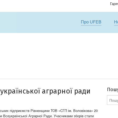
Гаря
Про UFEB
Н
Пошу
еукраїнської аграрної ради
ських підприємств Рівненщини ТОВ «СГП ім. Воловікова» 20
ри Всеукраїнської Аграрної Ради. Учасниками зборів стали