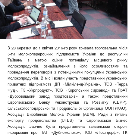
З 28 березня до 1 квітня 2016-го року тривала торговельна місія
5-ти молокопереробних підприємств України до республіки
Тайвань з метою оцінки потенціалу місцевого ринку
молокопродуктів, ознайомлення з його особливостями та
проведення переговорів з потенційними покупцями Українських
молокопродуктів. В місії взяли участь представники українських
приватних підприємств ДП «Мілкіленд-Україна», ТОВ «Терра
Фуд», ГК «Укрпродукт», ТОВ «Коропський сирзавод» та ПрАТ
«Дубровицький завод продтоварів» а також представники
Європейського Банку Реконструкції та Розвитку (ЄБРР),
Сільськогосподарської та Продовольчої Організації ООН (ФАО),
Асоціації Виробників Молока України (АВМ), Ради з питань
експорту продовольства (UFEB) та Європейської Бізнес
Асоціації. Заочно була представлена тайванській стороні
інформація про ПАТ «Дубномолоко», ТОВ «Люстдорф», ГК