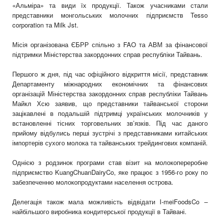
«Альміра» та види їх продукції. Також учасниками стали
представники монгольських молочних підприємств Tesso
corporation та Milk Jst.
Місія організована ЄБРР спільно з FAO та АВМ за фінансової
підтримки Міністерства закордонних справ республіки Тайвань.
Першого ж дня, під час офіційного відкриття місії, представник
Департаменту міжнародних економічних та фінансових
організацій Міністерства закордонних справ республіки Тайвань
Майкл Хсю заявив, що представники тайванської сторони
зацікавлені в подальшій підтримці українських молочників у
встановленні тісних торговельних зв’язків. Під час даного
прийому відбулись перші зустрічі з представниками китайських
імпортерів сухого молока та тайванських трейдингових компаній.
Однією з родзинок програми став візит на молокопереробне
підприємство KuangChuanDairyCo, яке працює з 1956-го року по
забезпеченню молокопродуктами населення острова.
Делегація також мала можливість відвідати I-meiFoodsCo –
найбільшого виробника кондитерської продукції в Тайвані.