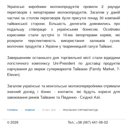
Українські виробники молокопродуктів провели 2 раунди
переговорів з імпортерами молокопродуктів. Загалом у даній
частині за столом переговорів були присутні понад 30 компаній
тайванської сторони. Більшість делегатів домовились про
подальшу співпрацю з українським бізнесом. Особливо
корисними стали зустрічі із 10-ма імпортерами кормів, які
розкрили перспективність використання залишків сухих
молочних продуктів з України у тваринницькій галузі Тайвані.
Завершенням останнього дня торгівельної місії стали відвідини
логістичного комплексу Uni-President по доставці продуктів
харчування до мереж супермаркетів Тайваню (Family Market, 7-
Eleven).
Загалом українські та монгольські молокопереробники отримали
значний досвід і бізнес - контакти, які будуть корисні для
завоювання ринків Тайваню та Південно - Східної Азії.
ГОЛОВНА
НОВИНИ
07 КВІТ. 2016
РЕЗУЛЬТАТИ ТОРГОВОЇ МІСІЇ ДО
© 2026
Тел.: +38 (067) 441-06-02